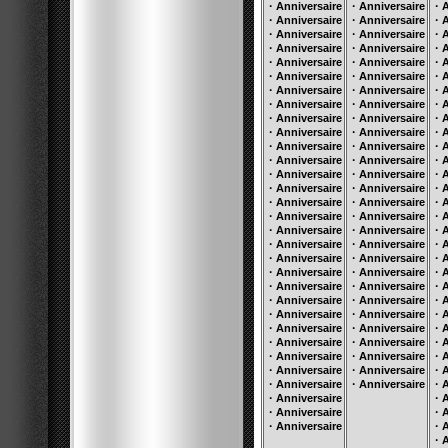
·
·
·
Anniversaire
Anniversaire
A
·
·
·
Anniversaire
Anniversaire
A
·
·
·
Anniversaire
Anniversaire
A
·
·
·
Anniversaire
Anniversaire
A
·
·
·
Anniversaire
Anniversaire
A
·
·
·
Anniversaire
Anniversaire
A
·
·
·
Anniversaire
Anniversaire
A
·
·
·
Anniversaire
Anniversaire
A
·
·
·
Anniversaire
Anniversaire
A
·
·
·
Anniversaire
Anniversaire
A
·
·
·
Anniversaire
Anniversaire
A
·
·
·
Anniversaire
Anniversaire
A
·
·
·
Anniversaire
Anniversaire
A
·
·
·
Anniversaire
Anniversaire
A
·
·
·
Anniversaire
Anniversaire
A
·
·
·
Anniversaire
Anniversaire
A
·
·
·
Anniversaire
Anniversaire
A
·
·
·
Anniversaire
Anniversaire
A
·
·
·
Anniversaire
Anniversaire
A
·
·
·
Anniversaire
Anniversaire
A
·
·
·
Anniversaire
Anniversaire
A
·
·
·
Anniversaire
Anniversaire
A
·
·
·
Anniversaire
Anniversaire
A
·
·
·
Anniversaire
Anniversaire
A
·
·
·
Anniversaire
Anniversaire
A
·
·
·
Anniversaire
Anniversaire
A
·
·
·
Anniversaire
Anniversaire
A
·
·
·
Anniversaire
Anniversaire
A
·
·
Anniversaire
A
·
·
Anniversaire
A
·
·
Anniversaire
A
·
A