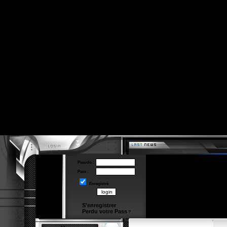
Pseudo :
Pass :
Enregistré
S'enregistrer
Perdu votre Pass
?