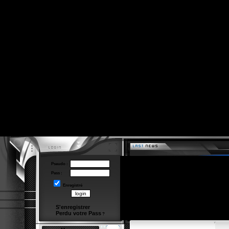
Pseudo :
Pass :
Enregistré
S'enregistrer
Perdu votre Pass
?