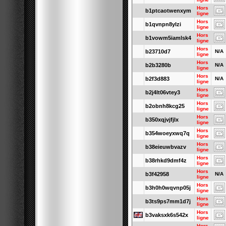
Hors
b1ptcaotwenxym
ligne
Hors
b1qvnpn8ylzi
ligne
Hors
b1vowm5iamlsk4
ligne
Hors
b23710d7
N/A
ligne
Hors
b2b3280b
N/A
ligne
Hors
b2f3d883
N/A
ligne
Hors
b2j4lt06vtey3
ligne
Hors
b2obnh8kcg25
ligne
Hors
b350xqjvjfjlx
ligne
Hors
b354woeyxwq7q
ligne
Hors
b38eieuwbvazv
ligne
Hors
b38rhkd9dmf4z
ligne
Hors
b3f42958
N/A
ligne
Hors
b3h0h0wqvnp05j
ligne
Hors
b3ts9ps7mm1d7j
ligne
Hors
b3vaksxk6s542x
ligne
Hors