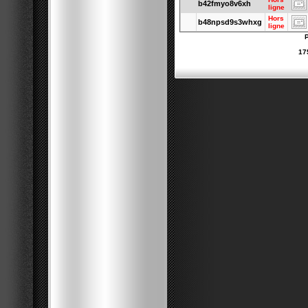
b42fmyo8v6xh
ligne
Hors
b48npsd9s3whxg
ligne
17