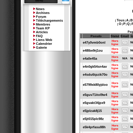
Menu
News
Archives
Forum
Tous
A
B
Téléchargements
[
|
|
O
P
Q
Membres
[
|
|
|
Team KP
Pag
Articles
FAQ
Pseudo
Statut
Email
I
Liens Web
Hors
e47y0vmb0onl
N
Calendrier
ligne
Galerie
Hors
e48lbe9rj1ou
N
ligne
Hors
e4a0e45a
N/A
N
ligne
Hors
e4n0gk54sn4av
N
ligne
Hors
e4sdu6tpzik70o
N
ligne
Hors
e5799xk80yjdoo
N
ligne
Hors
e5guv71itol9w4
N
ligne
Hors
e5gvakt34jpx9
N
ligne
Hors
e5jplzak8j15
N
ligne
Hors
e5jt015plc98z
N
ligne
Hors
e5k4prfasu88h
N
ligne