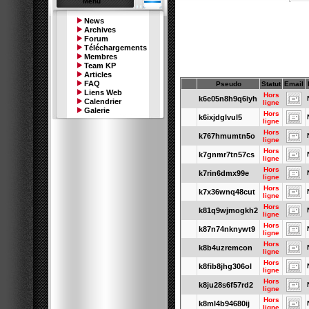
Menu
News
Archives
Forum
Téléchargements
Membres
Team KP
Articles
FAQ
Pseudo
Statut
Email
Liens Web
Hors
k6e05n8h9q6iyh
Calendrier
ligne
Galerie
Hors
k6ixjdglvul5
ligne
Hors
k767hmumtn5o
ligne
Hors
k7gnmr7tn57cs
ligne
Hors
k7rin6dmx99e
ligne
Hors
k7x36wnq48cut
ligne
Hors
k81q9wjmogkh2
ligne
Hors
k87n74nknywt9
ligne
Hors
k8b4uzremcon
ligne
Hors
k8fib8jhg306ol
ligne
Hors
k8ju28s6f57rd2
ligne
Hors
k8ml4b94680ij
ligne