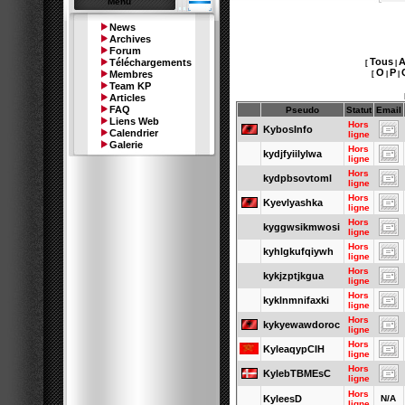
Menu
News
Archives
Forum
Tous
Téléchargements
[
|
O
P
Membres
[
|
|
Team KP
Articles
FAQ
Pseudo
Statut
Email
Liens Web
Hors
KybosInfo
Calendrier
ligne
Galerie
Hors
kydjfyiilylwa
ligne
Hors
kydpbsovtoml
ligne
Hors
Kyevlyashka
ligne
Hors
kyggwsikmwosi
ligne
Hors
kyhlgkufqiywh
ligne
Hors
kykjzptjkgua
ligne
Hors
kyklnmnifaxki
ligne
Hors
kykyewawdoroc
ligne
Hors
KyleaqypCIH
ligne
Hors
KylebTBMEsC
ligne
Hors
KyleesD
N/A
ligne