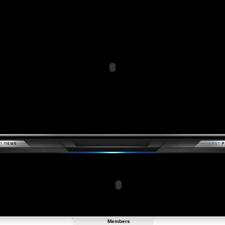
Members