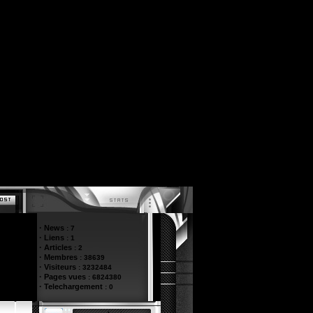
·
News
:
7
·
Liens
:
1
·
Articles
:
2
·
Membres
:
38639
·
Visiteurs
:
3232484
·
Pages vues
:
6824380
·
Telechargement
:
0