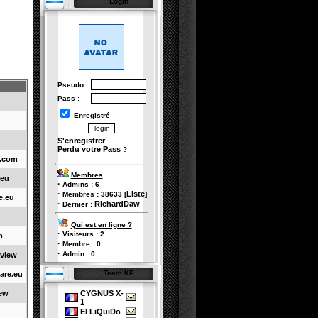
Login
Pseudo :
Pass :
Enregistré
u
S'enregistrer
Perdu votre Pass
?
4.com
Membres
.eu
·
Admins :
6
·
Liste
Membres :
38633
[
]
e.eu
·
RichardDaw
Dernier :
Qui est en ligne ?
·
Visiteurs :
2
m
·
Membre :
0
·
Admin :
0
eview
Team KP
are.eu
iew
CYGNUS X-
1
El LiQuiDo