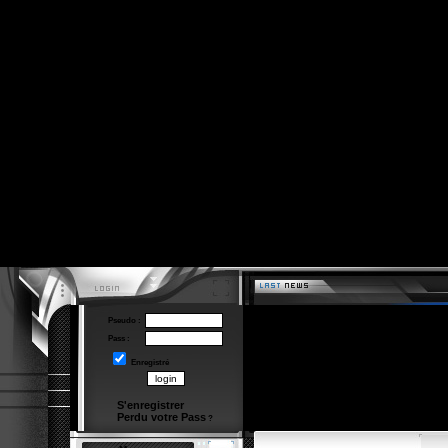
Pseudo :
Pass :
Enregistré
S'enregistrer
Perdu votre Pass
?