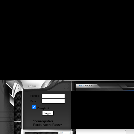
Pseudo :
Pass :
Enregistré
S'enregistrer
Perdu votre Pass
?