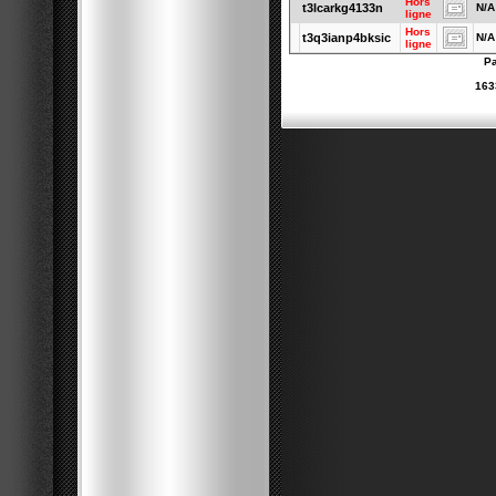
Hors
t3lcarkg4133n
N/A
ligne
Hors
t3q3ianp4bksic
N/A
ligne
Pa
163