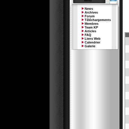
Menu
News
Archives
Forum
Téléchargements
Membres
Team KP
Articles
FAQ
Liens Web
Calendrier
Galerie