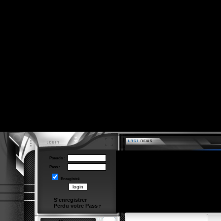
Pseudo :
Pass :
Enregistré
S'enregistrer
Perdu votre Pass
?