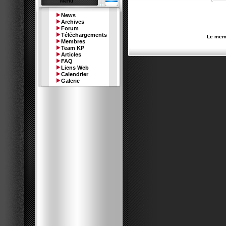
Menu
News
Archives
Forum
Téléchargements
Le memb
Membres
Team KP
Articles
FAQ
Liens Web
Calendrier
Galerie