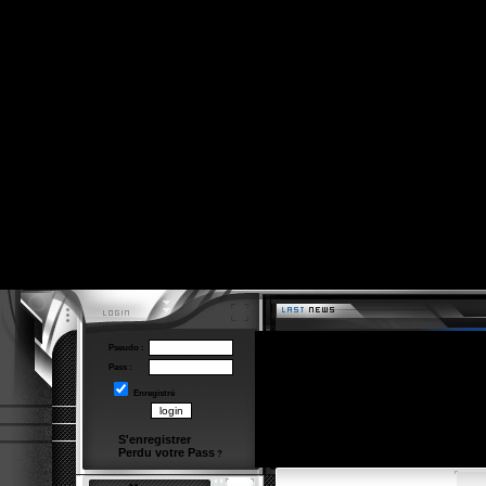
Pseudo :
Pass :
Enregistré
S'enregistrer
Perdu votre Pass
?