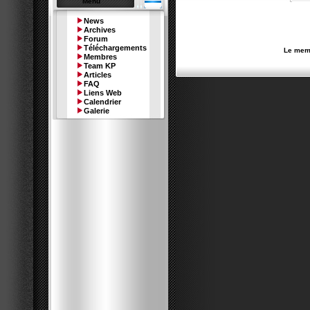
Menu
News
Archives
Forum
Téléchargements
Le memb
Membres
Team KP
Articles
FAQ
Liens Web
Calendrier
Galerie