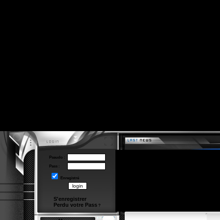
Pseudo :
Pass :
Enregistré
S'enregistrer
Perdu votre Pass
?