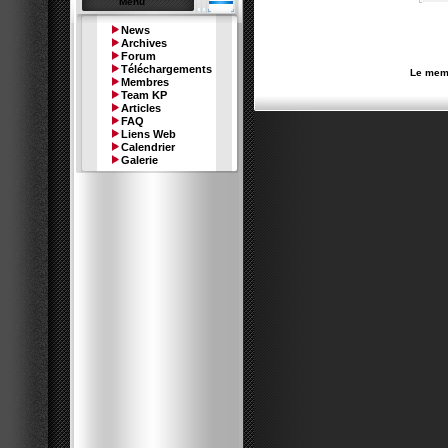
Menu
News
Archives
Forum
Téléchargements
Le memb
Membres
Team KP
Articles
FAQ
Liens Web
Calendrier
Galerie