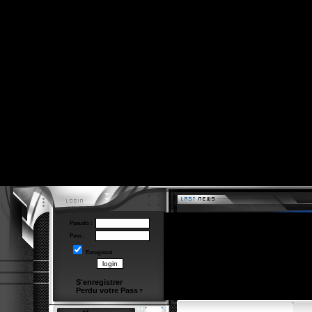
Pseudo :
Pass :
Enregistré
S'enregistrer
Perdu votre Pass
?