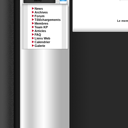
Menu
News
Archives
Forum
Téléchargements
Le memb
Membres
Team KP
Articles
FAQ
Liens Web
Calendrier
Galerie