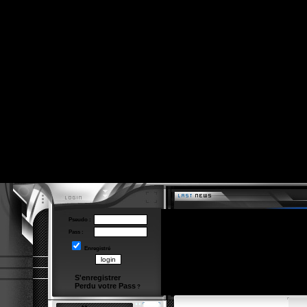
Pseudo :
Pass :
Enregistré
S'enregistrer
Perdu votre Pass
?