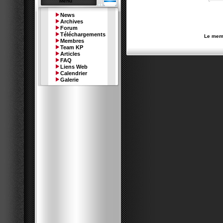
Menu
News
Archives
Forum
Téléchargements
Le memb
Membres
Team KP
Articles
FAQ
Liens Web
Calendrier
Galerie