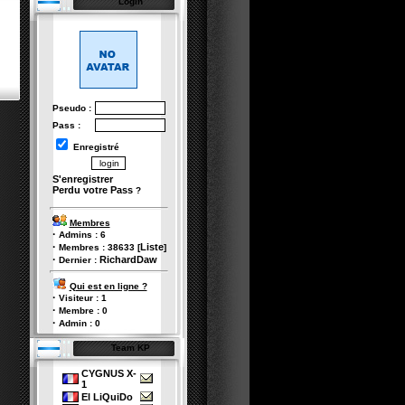
Login
Pseudo :
Pass :
Enregistré
S'enregistrer
Perdu votre Pass
?
Membres
·
Admins :
6
·
Liste
Membres :
38633
[
]
·
RichardDaw
Dernier :
Qui est en ligne ?
·
Visiteur :
1
·
Membre :
0
·
Admin :
0
Team KP
CYGNUS X-
1
El LiQuiDo