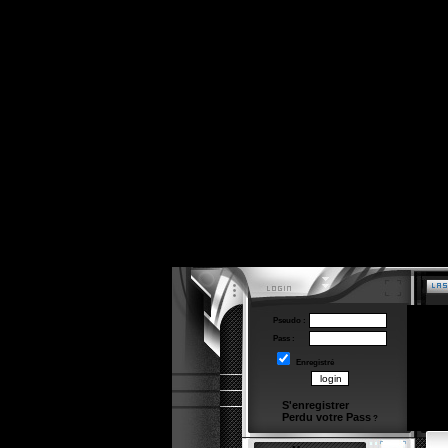
Pseudo :
Pass :
Enregistré
S'enregistrer
Perdu votre Pass
?