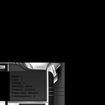
·
News
:
7
·
Liens
:
1
·
Articles
:
2
·
Membres
:
38639
·
Visiteurs
:
3232519
·
Pages vues
:
6824421
·
Telechargement
:
0