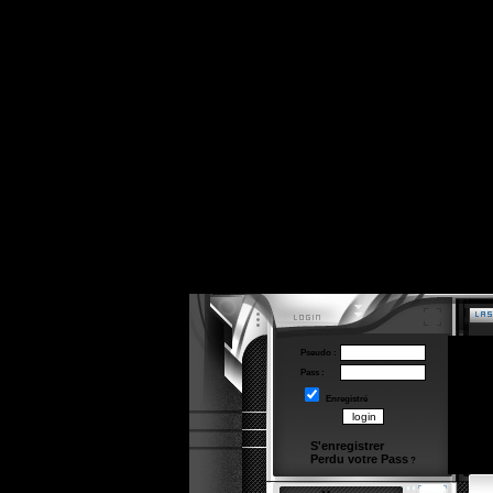
Pseudo :
Pass :
Enregistré
S'enregistrer
Perdu votre Pass
?