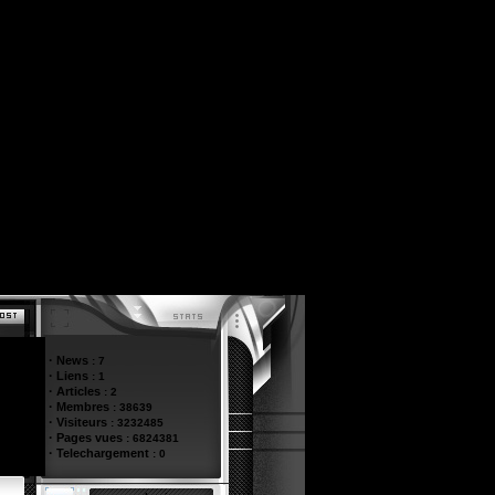
·
News
:
7
·
Liens
:
1
·
Articles
:
2
·
Membres
:
38639
·
Visiteurs
:
3232485
·
Pages vues
:
6824381
·
Telechargement
:
0