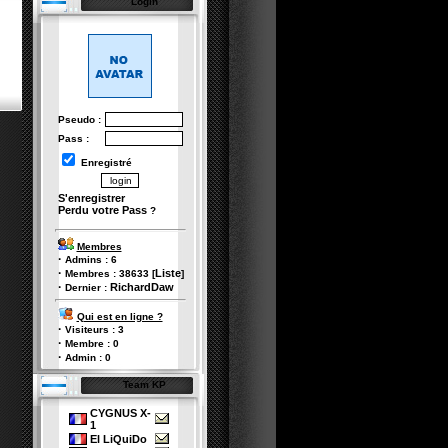
Login
Pseudo :
Pass :
Enregistré
S'enregistrer
Perdu votre Pass
?
Membres
·
Admins :
6
·
Liste
Membres :
38633
[
]
·
RichardDaw
Dernier :
Qui est en ligne ?
·
Visiteurs :
3
·
Membre :
0
·
Admin :
0
Team KP
CYGNUS X-
1
El LiQuiDo