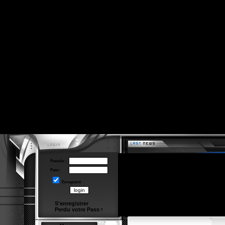
Pseudo :
Pass :
Enregistré
S'enregistrer
Perdu votre Pass
?