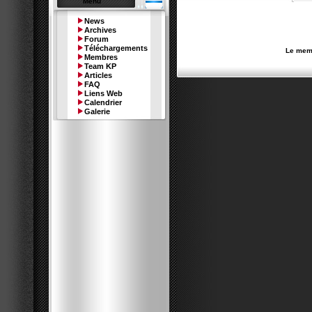
Menu
News
Archives
Forum
Téléchargements
Le memb
Membres
Team KP
Articles
FAQ
Liens Web
Calendrier
Galerie