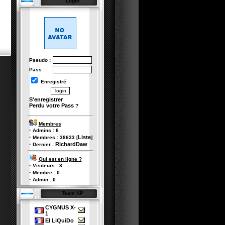
Login
Pseudo :
Pass :
Enregistré
S'enregistrer
Perdu votre Pass
?
Membres
·
Admins :
6
·
Liste
Membres :
38633
[
]
·
RichardDaw
Dernier :
Qui est en ligne ?
·
Visiteurs :
3
·
Membre :
0
·
Admin :
0
Team KP
CYGNUS X-
1
El LiQuiDo