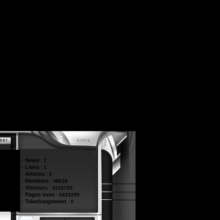
·
News
:
7
·
Liens
:
1
·
Articles
:
2
·
Membres
:
38639
·
Visiteurs
:
3232723
·
Pages vues
:
6833295
·
Telechargement
:
0