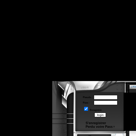
Pseudo :
Pass :
Enregistré
S'enregistrer
Perdu votre Pass
?