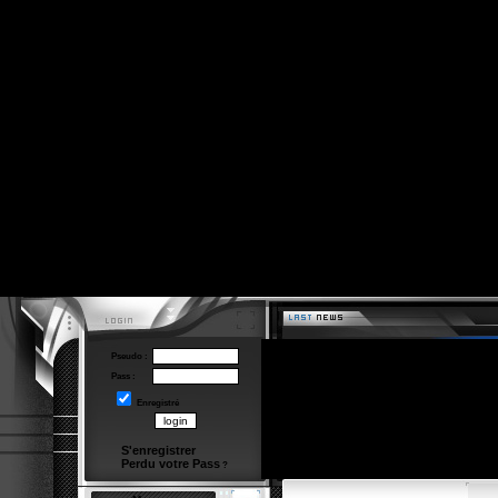
Pseudo :
Pass :
Enregistré
S'enregistrer
Perdu votre Pass
?