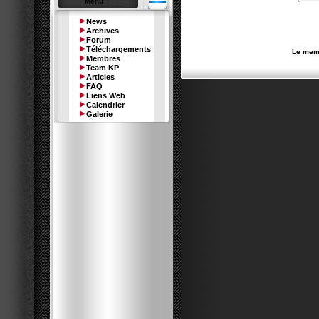
Menu
News
Archives
Forum
Téléchargements
Le memb
Membres
Team KP
Articles
FAQ
Liens Web
Calendrier
Galerie