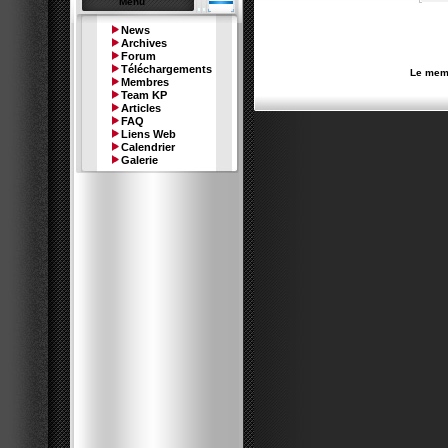
Menu
News
Archives
Forum
Téléchargements
Le memb
Membres
Team KP
Articles
FAQ
Liens Web
Calendrier
Galerie