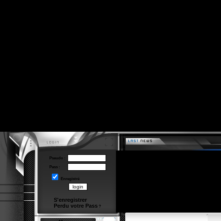
Pseudo :
Pass :
Enregistré
S'enregistrer
Perdu votre Pass
?