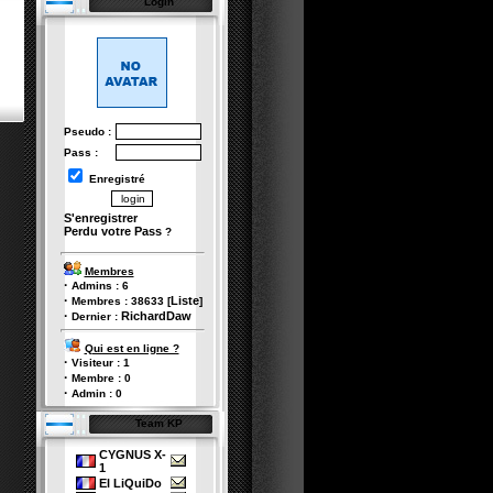
Login
Pseudo :
Pass :
Enregistré
S'enregistrer
Perdu votre Pass
?
Membres
·
Admins :
6
·
Liste
Membres :
38633
[
]
·
RichardDaw
Dernier :
Qui est en ligne ?
·
Visiteur :
1
·
Membre :
0
·
Admin :
0
Team KP
CYGNUS X-
1
El LiQuiDo