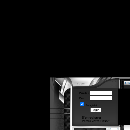
Pseudo :
Pass :
Enregistré
S'enregistrer
Perdu votre Pass
?