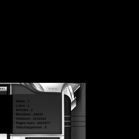
·
News
:
7
·
Liens
:
1
·
Articles
:
2
·
Membres
:
38639
·
Visiteurs
:
3232944
·
Pages vues
:
6833977
·
Telechargement
:
0