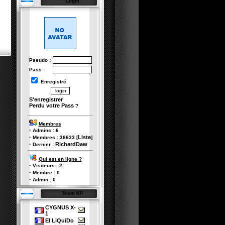
Login
Pseudo :
Pass :
Enregistré
S'enregistrer
Perdu votre Pass
?
Membres
·
Admins :
6
·
Liste
Membres :
38633
[
]
·
RichardDaw
Dernier :
Qui est en ligne ?
·
Visiteurs :
2
·
Membre :
0
·
Admin :
0
Team KP
CYGNUS X-
1
El LiQuiDo