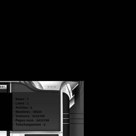
·
News
:
7
·
Liens
:
1
·
Articles
:
2
·
Membres
:
38639
·
Visiteurs
:
3232765
·
Pages vues
:
6833788
·
Telechargement
:
0