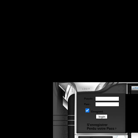
Pseudo :
Pass :
Enregistré
S'enregistrer
Perdu votre Pass
?