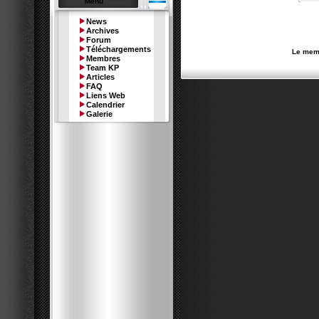
Menu
News
Archives
Forum
Téléchargements
Le memb
Membres
Team KP
Articles
FAQ
Liens Web
Calendrier
Galerie