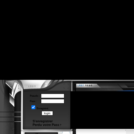
Pseudo :
Pass :
Enregistré
S'enregistrer
Perdu votre Pass
?