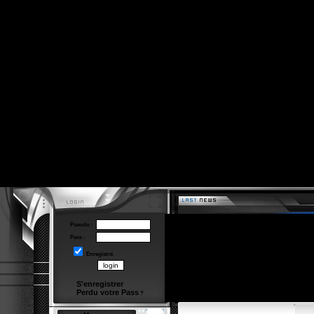
Pseudo :
Pass :
Enregistré
S'enregistrer
Perdu votre Pass
?