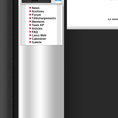
Menu
News
Archives
Forum
Téléchargements
Le memb
Membres
Team KP
Articles
FAQ
Liens Web
Calendrier
Galerie