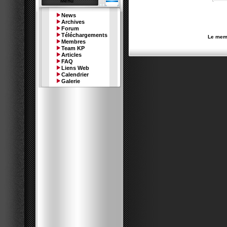
Menu
News
Archives
Forum
Téléchargements
Le memb
Membres
Team KP
Articles
FAQ
Liens Web
Calendrier
Galerie