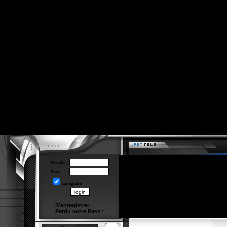
Pseudo :
Pass :
Enregistré
S'enregistrer
Perdu votre Pass
?