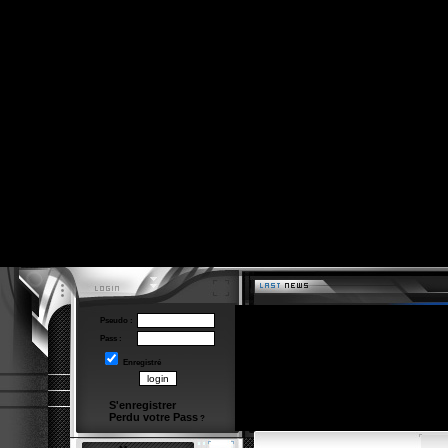
Pseudo :
Pass :
Enregistré
S'enregistrer
Perdu votre Pass
?