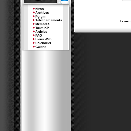
Menu
News
Archives
Forum
Téléchargements
Le memb
Membres
Team KP
Articles
FAQ
Liens Web
Calendrier
Galerie