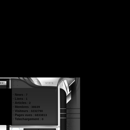
·
News
:
7
·
Liens
:
1
·
Articles
:
2
·
Membres
:
38639
·
Visiteurs
:
3232790
·
Pages vues
:
6833813
·
Telechargement
:
0