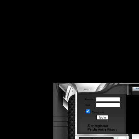
Pseudo :
Pass :
Enregistré
S'enregistrer
Perdu votre Pass
?