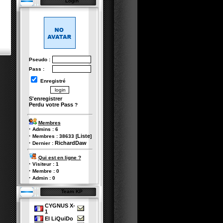
Login
Pseudo :
Pass :
Enregistré
S'enregistrer
Perdu votre Pass
?
Membres
·
Admins :
6
·
Liste
Membres :
38633
[
]
·
RichardDaw
Dernier :
Qui est en ligne ?
·
Visiteur :
1
·
Membre :
0
·
Admin :
0
Team KP
CYGNUS X-
1
El LiQuiDo