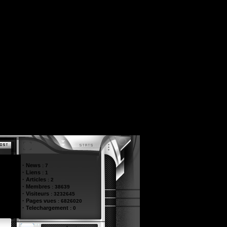
·
News
:
7
·
Liens
:
1
·
Articles
:
2
·
Membres
:
38639
·
Visiteurs
:
3232645
·
Pages vues
:
6826020
·
Telechargement
:
0