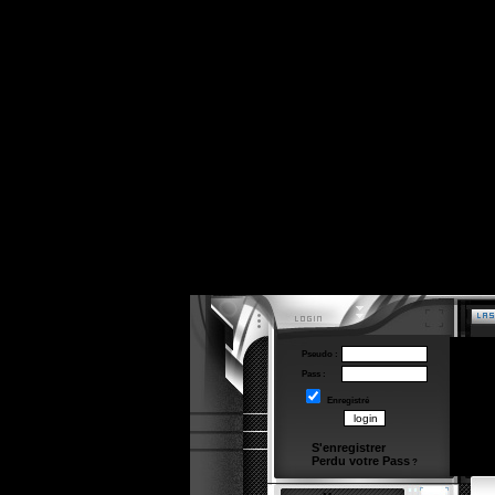
Pseudo :
Pass :
Enregistré
S'enregistrer
Perdu votre Pass
?