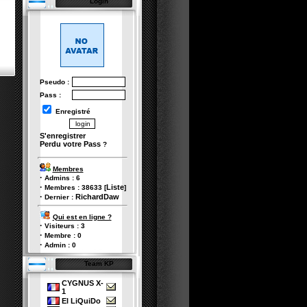
Login
Pseudo :
Pass :
Enregistré
S'enregistrer
Perdu votre Pass
?
Membres
·
Admins :
6
·
Liste
Membres :
38633
[
]
·
RichardDaw
Dernier :
Qui est en ligne ?
·
Visiteurs :
3
·
Membre :
0
·
Admin :
0
Team KP
CYGNUS X-
1
El LiQuiDo