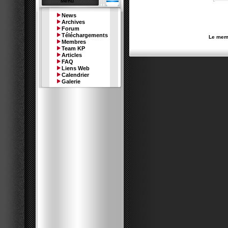
Menu
News
Archives
Forum
Téléchargements
Le memb
Membres
Team KP
Articles
FAQ
Liens Web
Calendrier
Galerie