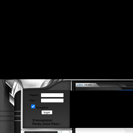
Pseudo :
Pass :
Enregistré
S'enregistrer
Perdu votre Pass
?