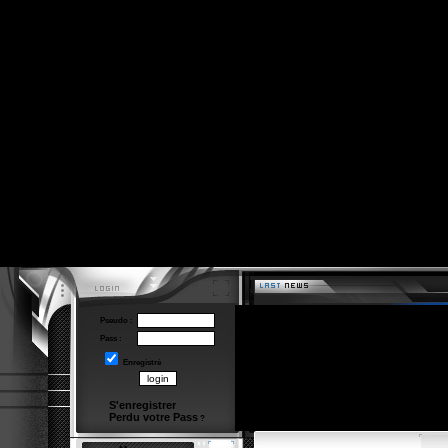
Pseudo :
Pass :
Enregistré
S'enregistrer
Perdu votre Pass
?