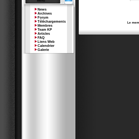
Menu
News
Archives
Forum
Téléchargements
Le memb
Membres
Team KP
Articles
FAQ
Liens Web
Calendrier
Galerie