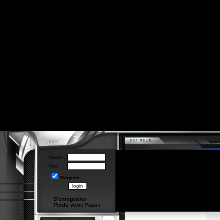
Pseudo :
Pass :
Enregistré
S'enregistrer
Perdu votre Pass
?