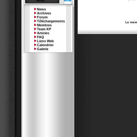
Menu
News
Archives
Forum
Téléchargements
Le memb
Membres
Team KP
Articles
FAQ
Liens Web
Calendrier
Galerie