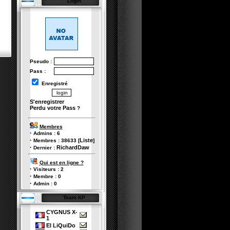
Login
Pseudo :
Pass :
Enregistré
S'enregistrer
Perdu votre Pass
?
Membres
·
Admins :
6
·
Liste
Membres :
38633
[
]
·
RichardDaw
Dernier :
Qui est en ligne ?
·
Visiteurs :
2
·
Membre :
0
·
Admin :
0
Team KP
CYGNUS X-
1
El LiQuiDo