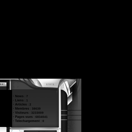
·
News
:
7
·
Liens
:
1
·
Articles
:
2
·
Membres
:
38639
·
Visiteurs
:
3233009
·
Pages vues
:
6834041
·
Telechargement
:
0