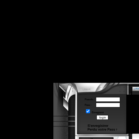
Pseudo :
Pass :
Enregistré
S'enregistrer
Perdu votre Pass
?