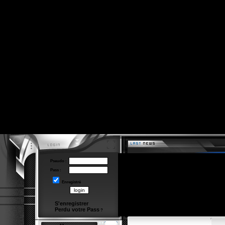
Pseudo :
Pass :
Enregistré
S'enregistrer
Perdu votre Pass
?