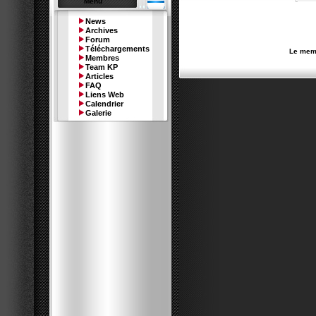
Menu
News
Archives
Forum
Téléchargements
Le memb
Membres
Team KP
Articles
FAQ
Liens Web
Calendrier
Galerie