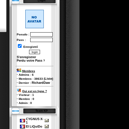
Login
Pseudo :
Pass :
Enregistré
S'enregistrer
Perdu votre Pass
?
Membres
·
Admins :
6
·
Liste
Membres :
38633
[
]
·
RichardDaw
Dernier :
Qui est en ligne ?
·
Visiteur :
1
·
Membre :
0
·
Admin :
0
Team KP
CYGNUS X-
1
El LiQuiDo