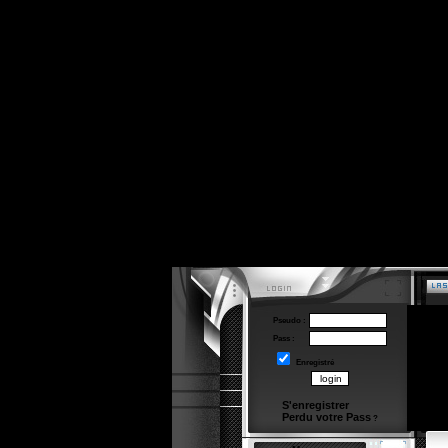
Pseudo :
Pass :
Enregistré
S'enregistrer
Perdu votre Pass
?