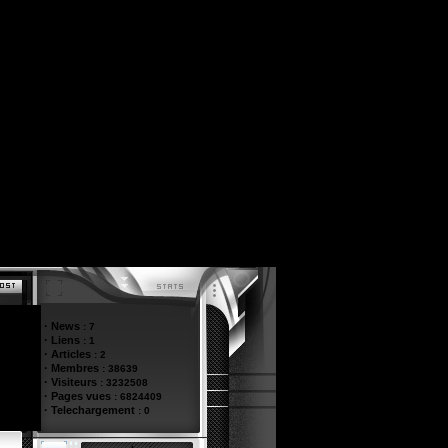
·
News
:
7
·
Liens
:
1
·
Articles
:
2
·
Membres
:
38639
·
Visiteurs
:
3232508
·
Pages vues
:
6824409
·
Telechargement
:
0