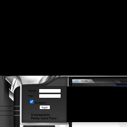
Pseudo :
Pass :
Enregistré
S'enregistrer
Perdu votre Pass
?