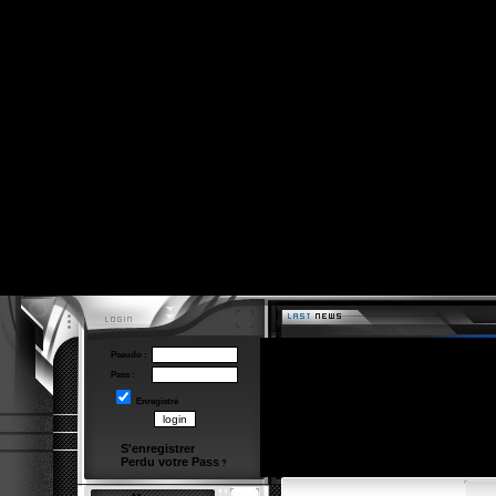
Pseudo :
Pass :
Enregistré
S'enregistrer
Perdu votre Pass
?