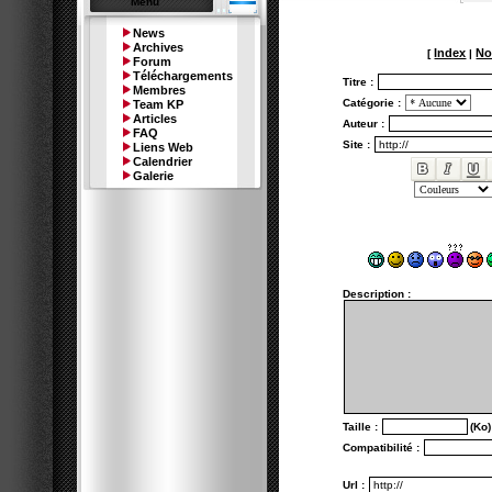
Menu
News
Archives
Index
No
[
|
Forum
Téléchargements
Titre :
Membres
Catégorie :
Team KP
Articles
Auteur :
FAQ
Site :
Liens Web
Calendrier
Galerie
Description :
Taille :
(Ko)
Compatibilité :
Url :