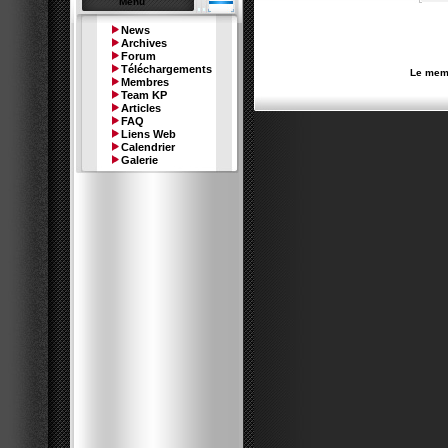
Menu
News
Archives
Forum
Téléchargements
Le memb
Membres
Team KP
Articles
FAQ
Liens Web
Calendrier
Galerie