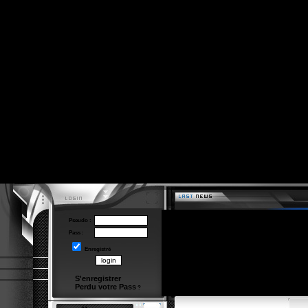
Pseudo :
Pass :
Enregistré
S'enregistrer
Perdu votre Pass
?