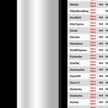
Hors
00vk2e
N/A
N
ligne
Hors
018z55xst66sq
N
ligne
Hors
01c45fd3
N/A
N
ligne
Hors
01lo7xptss
N/A
N
ligne
Hors
01lsdt
N/A
N
ligne
Hors
01lvvbn
N/A
N
ligne
Hors
01m3wwn
N/A
N
ligne
Hors
01m8f3epww
N/A
N
ligne
Hors
01mbv0m
N/A
N
ligne
Hors
01mf5q
N/A
N
ligne
Hors
01mkup2xn
N/A
N
ligne
Hors
01mr978
N/A
N
ligne
Hors
01mz73
N/A
N
ligne
Hors
01nbtohe
N/A
N
ligne
Hors
01nbtwhe
N/A
N
ligne
Hors
01nfx5
N/A
N
ligne
Hors