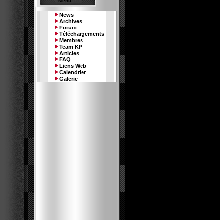
Menu
News
Archives
Forum
Téléchargements
Le memb
Membres
Team KP
Articles
FAQ
Liens Web
Calendrier
Galerie