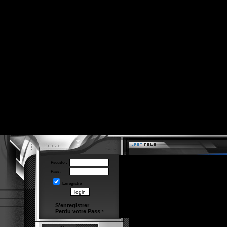
Pseudo :
Pass :
Enregistré
S'enregistrer
Perdu votre Pass
?