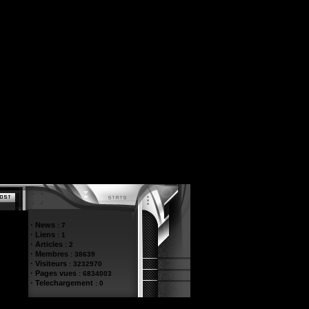
·
News
:
7
·
Liens
:
1
·
Articles
:
2
·
Membres
:
38639
·
Visiteurs
:
3232970
·
Pages vues
:
6834003
·
Telechargement
:
0