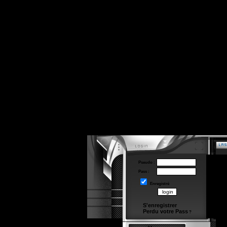
Pseudo :
Pass :
Enregistré
S'enregistrer
Perdu votre Pass
?