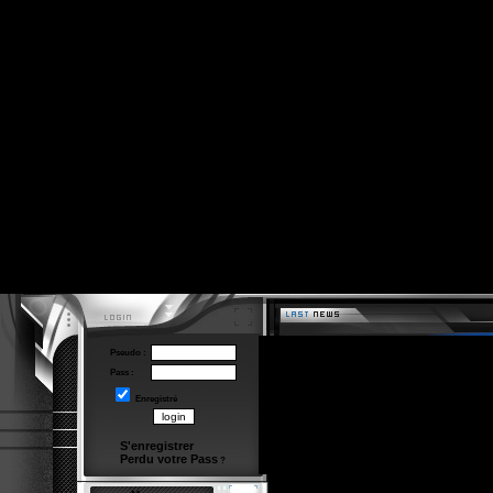
Pseudo :
Pass :
Enregistré
S'enregistrer
Perdu votre Pass
?