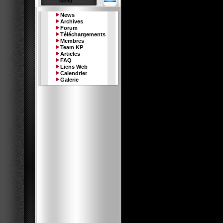
Menu
News
Archives
Forum
Téléchargements
Le memb
Membres
Team KP
Articles
FAQ
Liens Web
Calendrier
Galerie