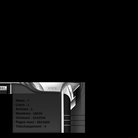
·
News
:
7
·
Liens
:
1
·
Articles
:
2
·
Membres
:
38639
·
Visiteurs
:
3232536
·
Pages vues
:
6824466
·
Telechargement
:
0