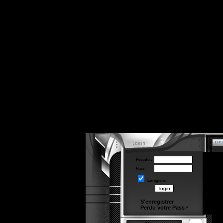
Pseudo :
Pass :
Enregistré
S'enregistrer
Perdu votre Pass
?