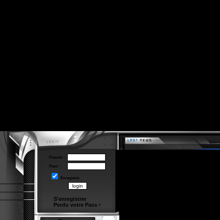
Pseudo :
Pass :
Enregistré
S'enregistrer
Perdu votre Pass
?