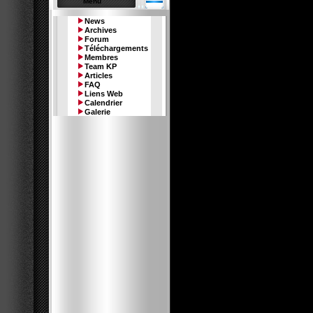
Menu
News
Archives
Forum
Téléchargements
Le memb
Membres
Team KP
Articles
FAQ
Liens Web
Calendrier
Galerie