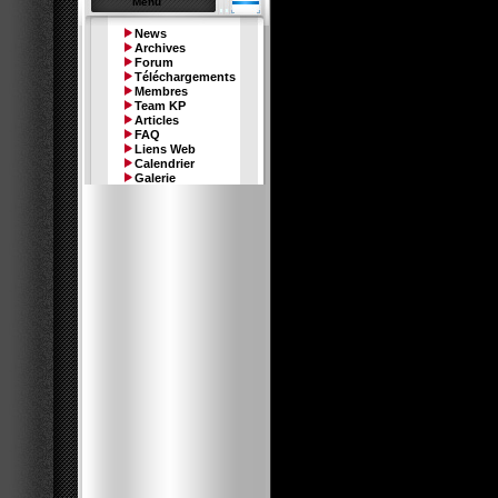
Menu
News
Archives
Forum
Téléchargements
Le memb
Membres
Team KP
Articles
FAQ
Liens Web
Calendrier
Galerie