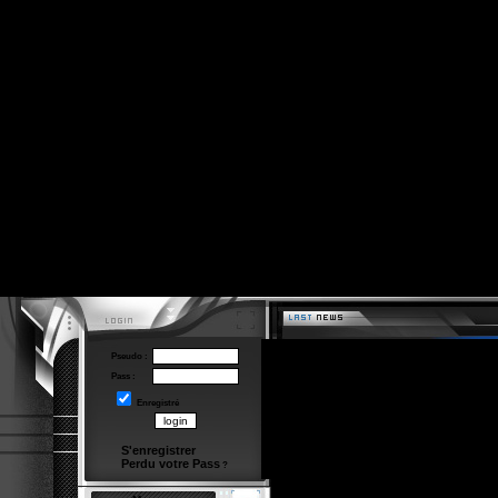
Pseudo :
Pass :
Enregistré
S'enregistrer
Perdu votre Pass
?