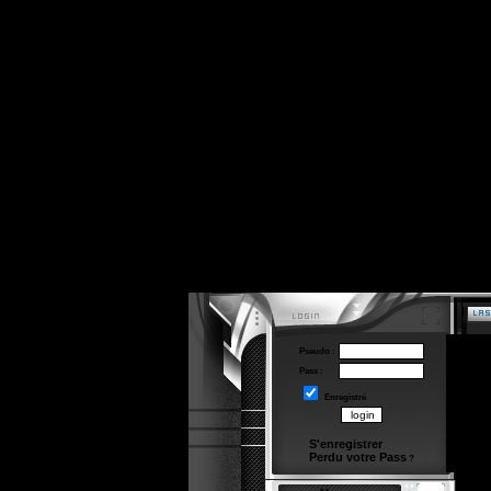
Pseudo :
Pass :
Enregistré
S'enregistrer
Perdu votre Pass
?