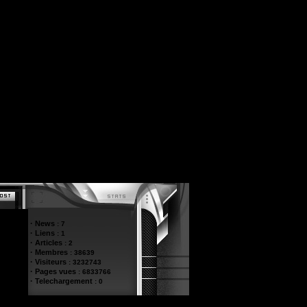
·
News
:
7
·
Liens
:
1
·
Articles
:
2
·
Membres
:
38639
·
Visiteurs
:
3232743
·
Pages vues
:
6833766
·
Telechargement
:
0