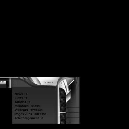
·
News
:
7
·
Liens
:
1
·
Articles
:
2
·
Membres
:
38639
·
Visiteurs
:
3232649
·
Pages vues
:
6826351
·
Telechargement
:
0