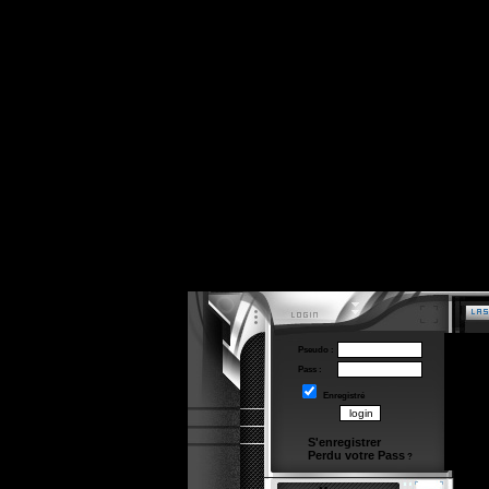
Pseudo :
Pass :
Enregistré
S'enregistrer
Perdu votre Pass
?