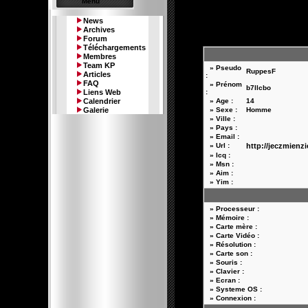
Menu
News
Archives
Forum
Téléchargements
Membres
Team KP
» Pseudo
RuppesF
Articles
:
FAQ
» Prénom
b7llcbo
Liens Web
:
Calendrier
» Age :
14
Galerie
» Sexe :
Homme
» Ville :
» Pays :
» Email :
» Url :
http://jeczmienz
» Icq :
» Msn :
» Aim :
» Yim :
» Processeur :
» Mémoire :
» Carte mère :
» Carte Vidéo :
» Résolution :
» Carte son :
» Souris :
» Clavier :
» Ecran :
» Systeme OS :
» Connexion :