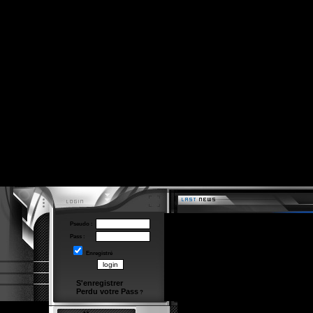
Pseudo :
Pass :
Enregistré
S'enregistrer
Perdu votre Pass
?