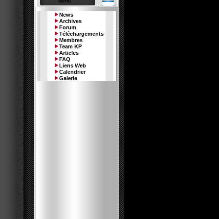
Menu
News
Archives
Forum
Téléchargements
Le memb
Membres
Team KP
Articles
FAQ
Liens Web
Calendrier
Galerie