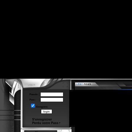
Pseudo :
Pass :
Enregistré
S'enregistrer
Perdu votre Pass
?