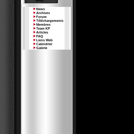
Menu
News
Archives
Forum
Téléchargements
Le memb
Membres
Team KP
Articles
FAQ
Liens Web
Calendrier
Galerie