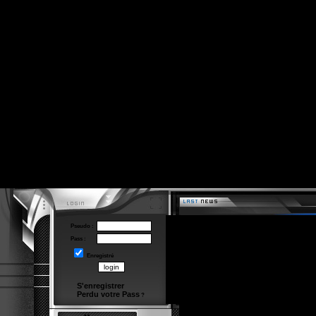
Pseudo :
Pass :
Enregistré
S'enregistrer
Perdu votre Pass
?